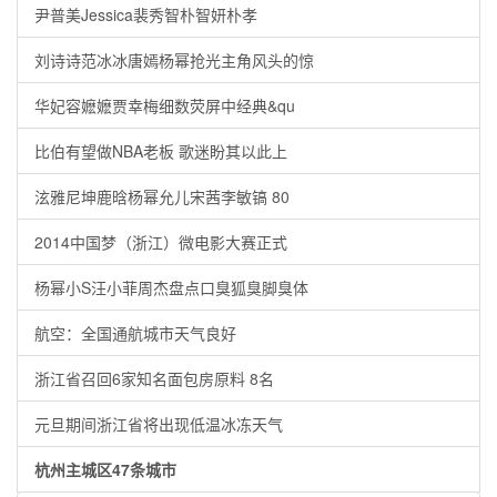
尹普美Jessica裴秀智朴智妍朴孝
刘诗诗范冰冰唐嫣杨幂抢光主角风头的惊
华妃容嬷嬷贾幸梅细数荧屏中经典&qu
比伯有望做NBA老板 歌迷盼其以此上
泫雅尼坤鹿晗杨幂允儿宋茜李敏镐 80
2014中国梦（浙江）微电影大赛正式
杨幂小S汪小菲周杰盘点口臭狐臭脚臭体
航空：全国通航城市天气良好
浙江省召回6家知名面包房原料 8名
元旦期间浙江省将出现低温冰冻天气
杭州主城区47条城市