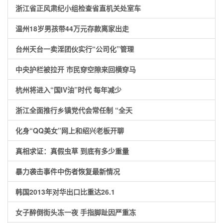
浙江省正风肃纪小组检查省直机关处室车
温州18岁男孩带44万元存款离家出走
台州天台一卖淫团伙实行“公司化”管理
中央护栏被拉开 市民穿空隙来回横穿马
杭州将进入“国IV油”时代 每年减少
浙江全面推行乡镇党代会常任制 “全天
化身“QQ美女”网上和绍兴老板开聊
真相求证：真假虫草 到底有多少重量
暴力袭击事件中伤者恢复最新情况
韩国2013年对华出口比重达26.1
女子醉倒街头冻一夜 手指脚趾因严重冻