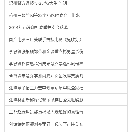
温州警方通报“3·25”特大生产 销
杭州三塘竹园等22个小区明晚降压供水
2014年西泠印社春季拍卖会落幕
国产电影三巨头联手拍摄电影《鬼吹灯》
李敏镐张根硕郑荣和金贤重玄彬男星杀伤
李敏镐朴信惠赵寅成宋慧乔票选韩剧最棒
全智贤宋慧乔李湘尚雯婕女星发胖变瘦判
汪峰章子怡王力宏李靓蕾明星罕见全家福
汪峰林更新邱泽张馨予抛弃旧爱无耻劈腿
王菲赵薇周迅那英揭秘人缘超好的真性情
刘诗诗赵丽颖刘亦菲同一镜头下古装美女