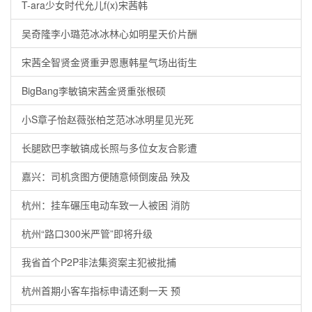
T-ara少女时代允儿f(x)宋茜韩
吴奇隆李小璐范冰冰林心如明星天价片酬
宋茜全智贤金贤重尹恩惠韩星气场出街生
BigBang李敏镐宋茜金贤重张根硕
小S章子怡赵薇张柏芝范冰冰明星见光死
长腿欧巴李敏镐成长照与多位女友合影遭
嘉兴：司机贪图方便随意倾倒废品 殃及
杭州：挂车碾压电动车致一人被困 消防
杭州“路口300米严管”即将升级
我省首个P2P非法集资案主犯被批捕
杭州首期小客车指标申请还剩一天 预