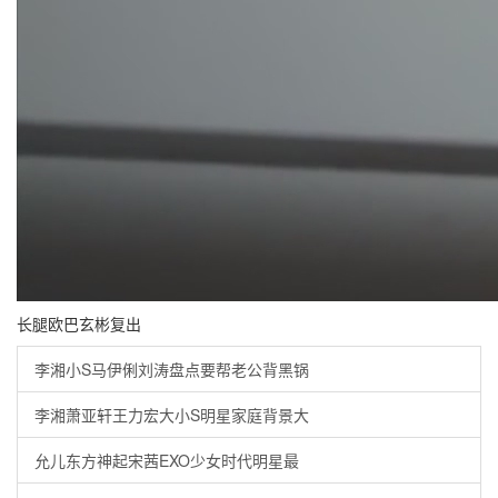
长腿欧巴玄彬复出
李湘小S马伊俐刘涛盘点要帮老公背黑锅
李湘萧亚轩王力宏大小S明星家庭背景大
允儿东方神起宋茜EXO少女时代明星最